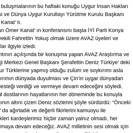
buluşmalarının bu haftaki konuğu Uygur İnsan Hakları
si ve Dünya Uygur Kurultayı Yürütme Kurulu Başkanı
Kanat’ tı.
n Ömer Kanat’ ın konferansını başta İYİ Parti Konya
tvekili Fahrettin Yokuş olmak üzere AVAZ üyeleri ve
ar ilgiyle izledi.
ntının açılışında bir konuşma yapan AVAZ Araştırma ve
eji Merkezi Genel Başkanı Şerafettin Deniz Türkiye’ deki
ur Türklerine yapmış olduğu zulüm ve soykırımı asla
ykırımın dünyada duyulması ve Çin’in uygar dünyadan
 desteği verdiği ve vermeye devam edeceğini söyledi.
l dostlarının hayatlarının her döneminde bu konuyla
dığının altını çizen Deniz sözlerini şöyle sürdürdü: “Önceki
da ağırladık ve değerli fikirlerini kamuoyu ile
leri kardeşlerimiz hiçbir zaman yalnız olmadı, her
lmaya devam edeceğiz. AVAZ milletinin sesi olmak için