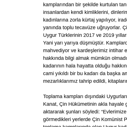
kamplarından bir şekilde kurtulan tan
insanlardan kendi kimliklerini, dinlerin
kadınlarına zorla kürtaj yapılıyor, ira
yanında toplu tecavüze uğruyorlar. Çi
Uygur Türklerinin 2017 ve 2019 yılla
Yani yarı yarıya düşmüştür. Kamplardak
mahvediyor ve kardeşlerimiz intihar 
hakkında bilgi almak mümkün olmadığ
kadarının hala hayatta olduğu hakkınd
cami yıkıldı bir bu kadarı da başka a
mezarlıklarımız tahrip edildi, kitapları
Toplama kampları dışındaki Uygurların
Kanat, Çin Hükümetinin akla hayale g
aktararak şunları söyledi: “Evlerimize
görmedikleri yerlerde Çin Komünist Par
toplama kamplarında olan Uygur kadınl