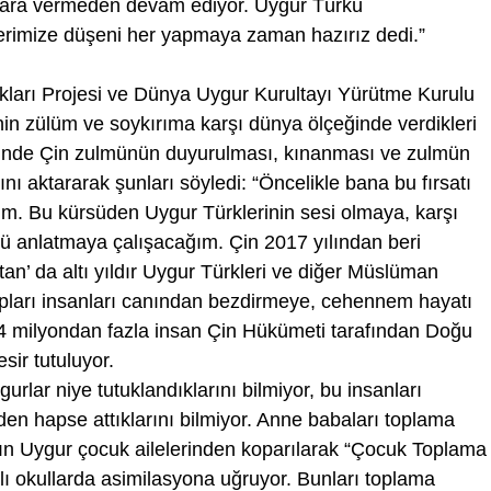
ne ara vermeden devam ediyor. Uygur Türkü
zerimize düşeni her yapmaya zaman hazırız dedi.”
ları Projesi ve Dünya Uygur Kurultayı Yürütme Kurulu
n zülüm ve soykırıma karşı dünya ölçeğinde verdikleri
rinde Çin zulmünün duyurulması, kınanması ve zulmün
nı aktararak şunları söyledi: “Öncelikle bana bu fırsatı
m. Bu kürsüden Uygur Türklerinin sesi olmaya, karşı
ü anlatmaya çalışacağım. Çin 2017 yılından beri
stan’ da altı yıldır Uygur Türkleri ve diğer Müslüman
mpları insanları canından bezdirmeye, cehennem hayatı
4 milyondan fazla insan Çin Hükümeti tarafından Doğu
sir tutuluyor.
urlar niye tutuklandıklarını bilmiyor, bu insanları
eden hapse attıklarını bilmiyor. Anne babaları toplama
ın Uygur çocuk ailelerinden koparılarak “Çocuk Toplama
lı okullarda asimilasyona uğruyor. Bunları toplama