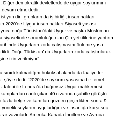
ir. Diğer demokratik devletlerde de uygar soykırımını
ız devam etmektedir.
yan dini grupların da iş birliği, insan hakları
an 2020’de Uygur insan hakları Siyaseti yasası
Ayrıca doğu Türkistan’daki Uygur ve başka Müslüman
ı siyasetinde sorumluluğu olan Çin yetkililerine yaptırım
arihinde Uygurların zorla çalışmasını önleme yasa
ldi. Doğu Türkistan’ da Uygurların zorla çalıştırılarak
şine izin verilmiyor”.
sınırlı kalmadığını hukuksal alanda da faaliyetler
 şöyle dedi: “2020’de soykırım yasasına bir temel
i talebi ile Londra’da bağımsız Uygur mahkemesi
, kamplardan canlı çıkan 40 civarında şahitle görüştü.
azla belge ve kanıtları gözden geçirdikten sonra 9
a yönelik soykırım uyguladığını ve insanlığa karşı suç
 karar yayınladı. Amerika Kanada İngiltere ve Avrupa