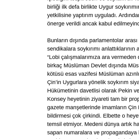
birliği ilk defa birlikte Uygur soykı
yetkilisine yaptırım uyguladı. Ardınd
önerge verildi ancak kabul edilmeyince
Bunların dışında parlamentolar arası 
sendikalara soykırımı anlattıklarının 
“Lobi çalışmalarımıza ara vermeden 
birkaç Müslüman Devlet dışında Müs
kötüsü esas vazifesi Müslüman azınlıkl
Çin’in Uygurlara yönelik soykırım siyas
Hükümetinin davetlisi olarak Pekin 
Konsey heyetinin ziyareti tam bir pro
gazete manşetlerinde imamların Çin Hü
bildirmesi çok çirkindi. Elbette o h
temsil etmiyor. Medeni dünya artık ha
sapan numaralara ve propagandaya baş