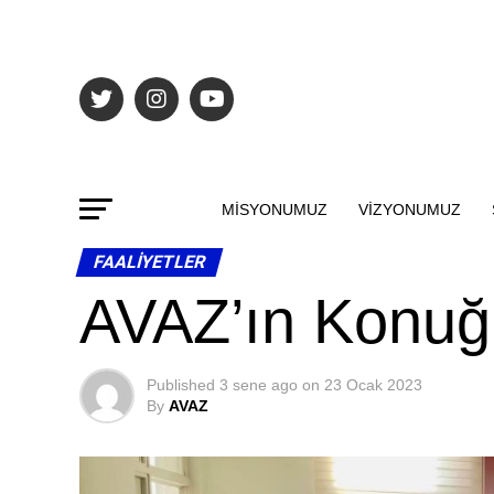
MISYONUMUZ
VIZYONUMUZ
FAALIYETLER
AVAZ’ın Konuğ
Published
3 sene ago
on
23 Ocak 2023
By
AVAZ