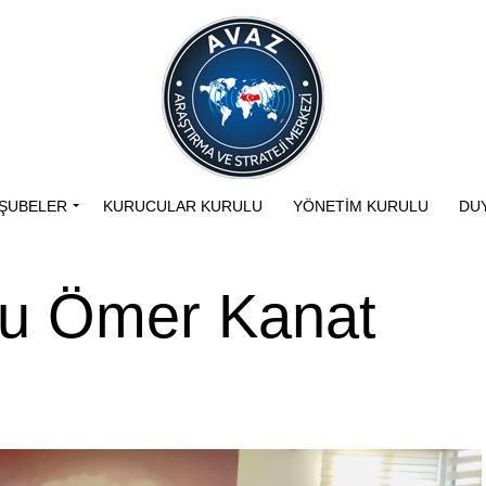
ŞUBELER
KURUCULAR KURULU
YÖNETIM KURULU
DU
u Ömer Kanat