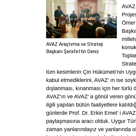
AVAZ 
Proje
Ömer 
Başka
mille
AVAZ Araştırma ve Strateji
konukl
Başkanı Şerafettin Deniz
Topla
Strat
tüm kesimlerin Çin Hükümeti’nin Uyg
kabul etmediklerini, AVAZ’ ın ise so
dışlanması, kınanması için her türlü
AVAZ’ın ve AVAZ’ a gönül veren gönü
ilgili yapılan bütün faaliyetlere katıl
günlerde Prof. Dr. Erkin Emet’ i AVAZ’ 
paylaşmasına aracı olduk. Uygur Türk
zaman yanlarındayız ve yanlarında o