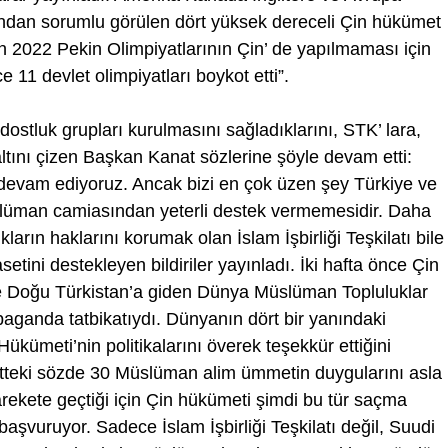
rımından sorumlu görülen dört yüksek dereceli Çin hükümet
an 2022 Pekin Olimpiyatlarının Çin’ de yapılmaması için
 11 devlet olimpiyatları boykot etti”.
dostluk grupları kurulmasını sağladıklarını, STK’ lara,
altını çizen Başkan Kanat sözlerine şöyle devam etti:
devam ediyoruz. Ancak bizi en çok üzen şey Türkiye ve
lüman camiasından yeterli destek vermemesidir. Daha
arın haklarını korumak olan İslam İşbirliği Teşkilatı bile
etini destekleyen bildiriler yayınladı. İki hafta önce Çin
ve Doğu Türkistan’a giden Dünya Müslüman Topluluklar
paganda tatbikatıydı. Dünyanın dört bir yanındaki
kümeti’nin politikalarını överek teşekkür ettiğini
eyetteki sözde 30 Müslüman alim ümmetin duygularını asla
rekete geçtiği için Çin hükümeti şimdi bu tür saçma
vuruyor. Sadece İslam İşbirliği Teşkilatı değil, Suudi