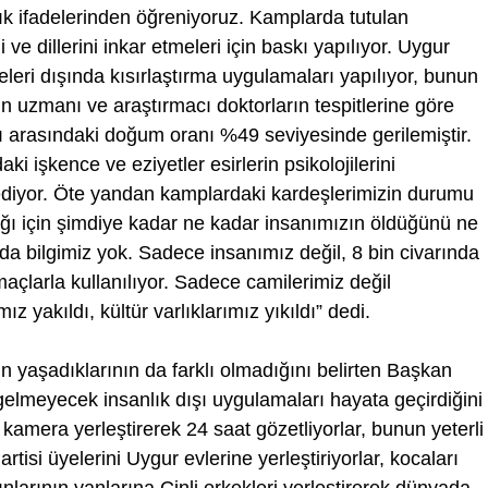
ık ifadelerinden öğreniyoruz. Kamplarda tutulan
i ve dillerini inkar etmeleri için baskı yapılıyor. Uygur
deleri dışında kısırlaştırma uygulamaları yapılıyor, bunun
n uzmanı ve araştırmacı doktorların tespitlerine göre
rı arasındaki doğum oranı %49 seviyesinde gerilemiştir.
i işkence ve eziyetler esirlerin psikolojilerini
ediyor. Öte yandan kamplardaki kardeşlerimizin durumu
ı için şimdiye kadar ne kadar insanımızın öldüğünü ne
a bilgimiz yok. Sadece insanımız değil, 8 bin civarında
maçlarla kullanılıyor. Sadece camilerimiz değil
mız yakıldı, kültür varlıklarımız yıkıldı” dedi.
 yaşadıklarının da farklı olmadığını belirten Başkan
elmeyecek insanlık dışı uygulamaları hayata geçirdiğini
 kamera yerleştirerek 24 saat gözetliyorlar, bunun yeterli
tisi üyelerini Uygur evlerine yerleştiriyorlar, kocaları
arının yanlarına Çinli erkekleri yerleştirerek dünyada