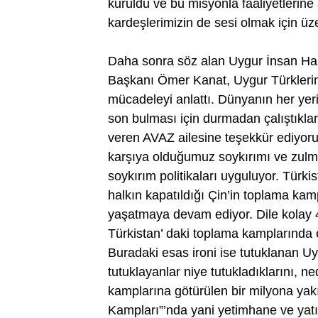
kuruldu ve bu misyonla faaliyetleri
kardeşlerimizin de sesi olmak için ü
Daha sonra söz alan Uygur İnsan Hak
Başkanı Ömer Kanat, Uygur Türklerini
mücadeleyi anlattı. Dünyanın her ye
son bulması için durmadan çalıştıkları
veren AVAZ ailesine teşekkür ediyoru
karşıya olduğumuz soykırımı ve zulm
soykırım politikaları uyguluyor. Türki
halkın kapatıldığı Çin’in toplama ka
yaşatmaya devam ediyor. Dile kolay 
Türkistan’ daki toplama kamplarında e
Buradaki esas ironi ise tutuklanan Uyg
tutuklayanlar niye tutukladıklarını, n
kamplarına götürülen bir milyona yak
Kampları”’nda yani yetimhane ve yatı