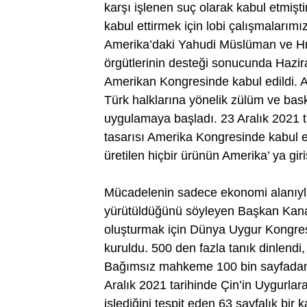
karşı işlenen suç olarak kabul etmişt
kabul ettirmek için lobi çalışmalarım
Amerika’daki Yahudi Müslüman ve Hristi
örgütlerinin desteği sonucunda Hazir
Amerikan Kongresinde kabul edildi. 
Türk halklarına yönelik zülüm ve bask
uygulamaya başladı. 23 Aralık 2021 t
tasarısı Amerika Kongresinde kabul edi
üretilen hiçbir ürünün Amerika’ ya giri
Mücadelenin sadece ekonomi alanıyla 
yürütüldüğünü söyleyen Başkan Kanat
oluşturmak için Dünya Uygur Kongres
kuruldu. 500 den fazla tanık dinlendi
Bağımsız mahkeme 100 bin sayfadan f
Aralık 2021 tarihinde Çin’in Uygurlar
işlediğini tespit eden 63 sayfalık bir