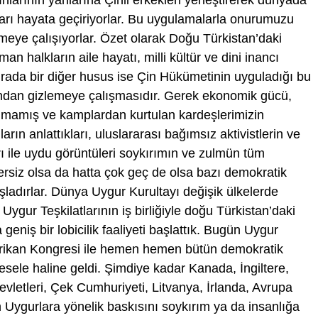
arı hayata geçiriyorlar. Bu uygulamalarla onurumuzu
meye çalışıyorlar. Özet olarak Doğu Türkistan’daki
 halkların aile hayatı, milli kültür ve dini inancı
rada bir diğer husus ise Çin Hükümetinin uyguladığı bu
ndan gizlemeye çalışmasıdır. Gerek ekonomik gücü,
lmamış ve kamplardan kurtulan kardeşlerimizin
ların anlattıkları, uluslararası bağımsız aktivistlerin ve
rı ile uydu görüntüleri soykırımın ve zulmün tüm
ersiz olsa da hatta çok geç de olsa bazı demokratik
şladırlar. Dünya Uygur Kurultayı değişik ülkelerde
Uygur Teşkilatlarının iş birliğiyle doğu Türkistan’daki
eniş bir lobicilik faaliyeti başlattık. Bugün Uygur
ikan Kongresi ile hemen hemen bütün demokratik
mesele haline geldi. Şimdiye kadar Kanada, İngiltere,
evletleri, Çek Cumhuriyeti, Litvanya, İrlanda, Avrupa
in Uygurlara yönelik baskısını soykırım ya da insanlığa