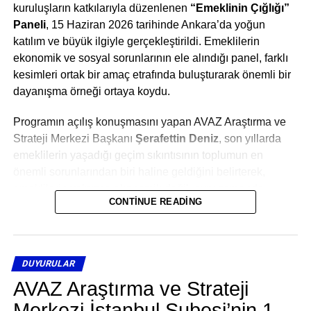
kuruluşların katkılarıyla düzenlenen
“Emeklinin Çığlığı”
Paneli
, 15 Haziran 2026 tarihinde Ankara’da yoğun
katılım ve büyük ilgiyle gerçekleştirildi. Emeklilerin
ekonomik ve sosyal sorunlarının ele alındığı panel, farklı
kesimleri ortak bir amaç etrafında buluşturarak önemli bir
dayanışma örneği ortaya koydu.
Programın açılış konuşmasını yapan AVAZ Araştırma ve
Strateji Merkezi Başkanı
Şerafettin Deniz
, son yıllarda
emeklilerin yaşadığı geçim sıkıntısının toplumun en
önemli sorunlarından biri haline geldiğini belirterek,
emeklilerin yalnızca ekonomik değil, aynı zamanda
CONTINUE READING
sosyal adalet ve insan onuru açısından da desteklenmesi
gerektiğini vurguladı.
Deniz konuşmasında şu ifadeleri kullandı:
DUYURULAR
“Bu paneli düzenlememizin temel amacı, yıllarca ülkesine
AVAZ Araştırma ve Strateji
hizmet etmiş emeklilerimizin yaşadığı sorunları görünür
Merkezi İstanbul Şubesi’nin 1.