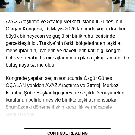
Katılımcılar, emeklilerin yaşadığı ekonomik sorunları,
sosyal haklara ilişkin beklentileri ve çözüm önerilerini
kapsamlı şekilde değerlendirdi.
AVAZ Araştırma ve Strateji Merkezi İstanbul Şubesi’nin 1.
Olağan Kongresi, 16 Mayıs 2026 tarihinde yoğun katılım,
Program; farklı siyasi partilerden temsilcileri, sendikaları,
büyük bir heyecan ve güçlü bir birlik ruhu içerisinde
emekli derneklerini ve sivil toplum kuruluşlarını aynı
gerçekleştirildi. Türkiye’nin farklı bölgelerinden teşkilat
platformda buluşturarak, emeklilerin ortak sorunlarına
mensuplarının, üyelerin ve davetlilerin katıldığı kongre,
yönelik çözüm arayışlarının güçlenmesine katkı sağladı.
birlik ve beraberlik mesajlarının ön plana çıktığı anlamlı bir
buluşmaya sahne oldu.
Panele; İYİ Parti Genel Başkan Yardımcısı ve Adana
Milletvekili Ayyüce Türkeş, AVAZ Onursal Başkanı ve 24.
Kongrede yapılan seçim sonucunda Özgür Güneş
Dönem Konya Milletvekili Fahrettin Yokuş, eski
ÖÇALAN yeniden AVAZ Araştırma ve Strateji Merkezi
milletvekilleri Bahiç Çelik, Ali Uzunırmak ve Hanifi Çelik,
İstanbul Şube Başkanlığı görevine seçildi. Yeni yönetim
eski milletvekili ve İYİ Parti Ankara İl Başkanı Dr. Yener
kurulunun belirlenmesiyle birlikte teşkilat mensupları,
Yıldırım ile Gelecek Partisi, DEVA Partisi ve Saadet
önümüzdeki döneme ilişkin kararlılık ve mücadele
Partisi Ankara teşkilatlarının yöneticileri, İYİ Parti ilçe
vurgusu yaptı.
başkanları, HÜR-SEN ve BASK Konfederasyonu
yöneticileri, emekli sendikaları, emekli dernekleri ve çok
Kongrede konuşan AVAZ Genel Başkanı Şerafettin Deniz,
sayıda emekli vatandaş katıldı.
CONTINUE READING
İstanbul teşkilatının ortaya koyduğu birlik tablosunun