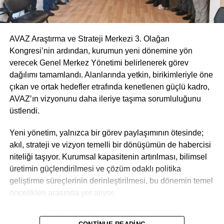
elde edilen başarının ortak emek, ortak inanç ve ortak
dayanışma üzerine önemli değerlendirmelerde bulunuldu.
sorumluluk anlayışının bir sonucu olduğunu ifade etti.
Katılımcıların büyük ilgi gösterdiği konferans, soru-cevap
bölümüyle interaktif bir atmosferde tamamlandı.
“Emeklinin Çığlığı” Paneli
, emeklilerin sorunlarının daha
AVAZ Araştırma ve Strateji Merkezi 3. Olağan
güçlü şekilde gündeme taşınması ve çözüm odaklı
Kongresi’nin ardından, kurumun yeni dönemine yön
Yeniden AVAZ Araştırma ve Strateji Merkezi İstanbul
çalışmaların geliştirilmesi adına önemli bir adım olarak
verecek Genel Merkez Yönetimi belirlenerek görev
Şube Başkanlığına seçilen Özgür Güneş ÖÇALAN ise
değerlendirildi. AVAZ Araştırma ve Strateji Merkezi,
dağılımı tamamlandı. Alanlarında yetkin, birikimleriyle öne
yaptığı teşekkür konuşmasında şu ifadeleri kullandı:
emeklilerin hak ve taleplerinin takipçisi olmaya devam
çıkan ve ortak hedefler etrafında kenetlenen güçlü kadro,
edeceğini kamuoyuna duyurdu.
AVAZ’ın vizyonunu daha ileriye taşıma sorumluluğunu
“Bizlere yeniden bu görevi layık gören tüm teşkilat
üstlendi.
mensuplarımıza teşekkür ediyorum. AVAZ’ın İstanbul’daki
yürüyüşünü daha güçlü hale getirmek için aynı inanç ve
Yeni yönetim, yalnızca bir görev paylaşımının ötesinde;
kararlılıkla çalışmayı sürdüreceğiz. Kongremize ve
akıl, strateji ve vizyon temelli bir dönüşümün de habercisi
konferans programımıza katılım sağlayan Genel Merkez
niteliği taşıyor. Kurumsal kapasitenin artırılması, bilimsel
yöneticilerimize, kıymetli üyelerimize ve emek veren tüm
üretimin güçlendirilmesi ve çözüm odaklı politika
dava arkadaşlarımıza şükranlarımı sunuyorum. Ortaya
geliştirme süreçlerinin derinleştirilmesi, bu dönemin temel
çıkan bu birlik ve dayanışma tablosu bizlere büyük bir
öncelikleri arasında yer alıyor.
umut ve motivasyon vermiştir.”
AVAZ, yeni dönemde; ülkemizin ihtiyaç duyduğu
Program sonunda organizasyonda emeği geçen tüm