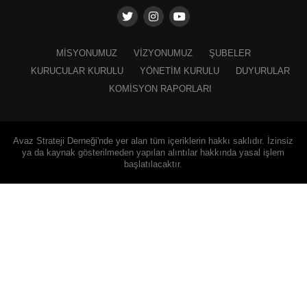
MISYONUMUZ
VIZYONUMUZ
ŞUBELER
KURUCULAR KURULU
YÖNETIM KURULU
DUYURULAR
KOMISYON RAPORLARI
Avaz Strateji Derneği'nde yer alan tüm içeriklerin hakkı saklıdır. İzinsiz
ya da kaynak gösterilmeden yapılan alıntılar hakkında yasal işlem
başlatılacaktır.