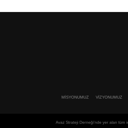
MISYONUMUZ
VIZYONUMUZ
Avaz Strateji Derneği'nde yer alan tüm iç