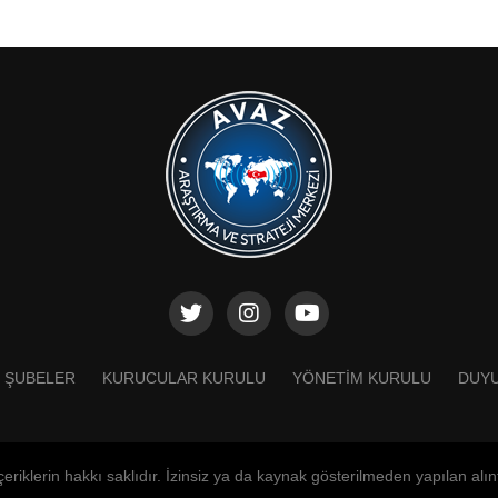
ŞUBELER
KURUCULAR KURULU
YÖNETIM KURULU
DUY
eriklerin hakkı saklıdır. İzinsiz ya da kaynak gösterilmeden yapılan alınt