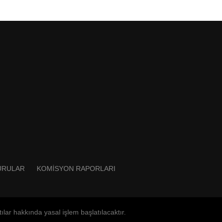
URULAR
KOMISYON RAPORLARI
ılar hakkında yasal işlem başlatılacaktır.